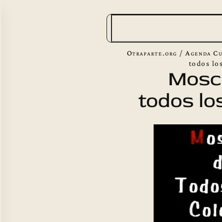
B
u
s
Otraparte.org
/
Agenda Cu
c
todos lo
Mosc
a
todos lo
r