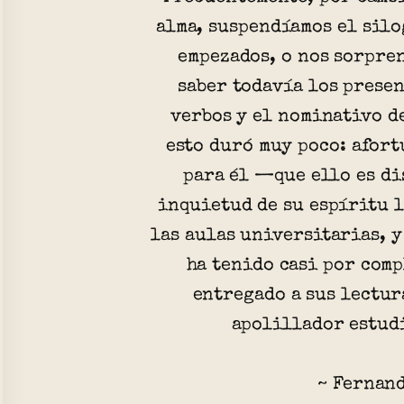
alma, suspendíamos el silo
empezados, o nos sorpren
saber todavía los presen
verbos y el nominativo d
esto duró muy poco: afor
para él —que ello es d
inquietud de su espíritu l
las aulas universitarias, y
ha tenido casi por comp
entregado a sus lectura
apolillador estudi
~ Fernand