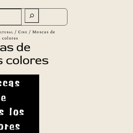
ltural
/
Cine
/
Moscas de
s colores
as de
s colores