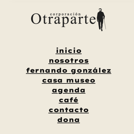
Saltar
al
contenido
inicio
nosotros
fernando gonzález
casa museo
agenda
café
contacto
dona