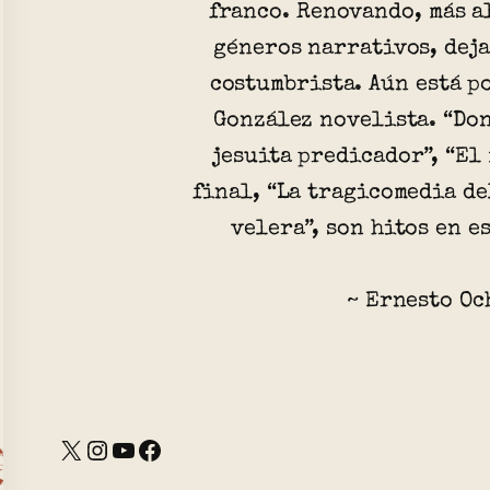
franco. Renovando, más a
géneros narrativos, deja
costumbrista. Aún está p
González novelista. “Don
jesuita predicador”, “El 
final, “La tragicomedia de
velera”, son hitos en e
~ Ernesto Oc
X
Instagram
YouTube
Facebook