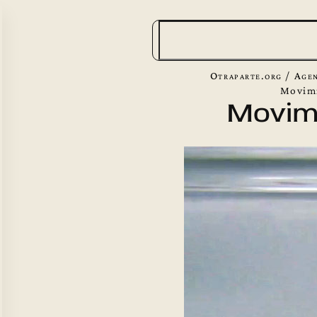
B
u
s
Otraparte.org
/
Agen
c
Movim
Movim
a
r