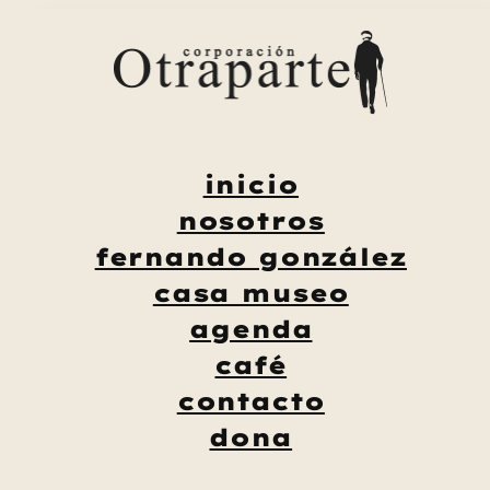
Saltar
al
contenido
inicio
nosotros
fernando gonzález
casa museo
agenda
café
contacto
dona