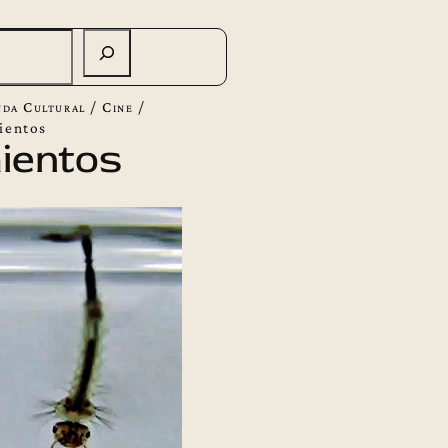
da Cultural
/
Cine
/
ientos
ientos