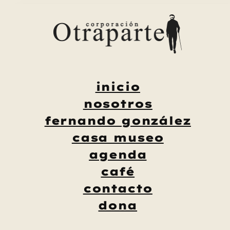
Saltar
al
contenido
inicio
nosotros
fernando gonzález
casa museo
agenda
café
contacto
dona