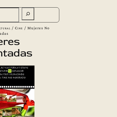
ltural
/
Cine
/
Mujeres No
adas
eres
ntadas