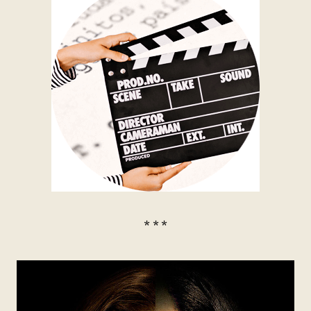
* * *