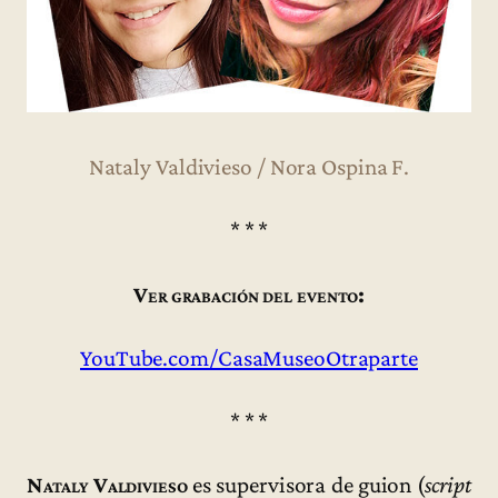
Nataly Valdivieso / Nora Ospina F.
* * *
Ver grabación del evento:
YouTube.com/CasaMuseoOtraparte
* * *
Nataly Valdivieso
es supervisora de guion (
script