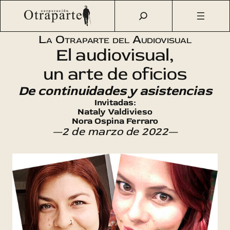
Saltar
Otraparte.org
/
Agenda Cultural
/
Cine
/
De continuidades y
al
asistencias
contenido
La Otraparte del Audiovisual
El audiovisual,
un arte de oficios
De continuidades y asistencias
Invitadas:
Nataly Valdivieso
Nora Ospina Ferraro
—2 de marzo de 2022—