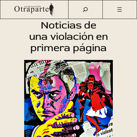
Saltar
Otraparte.org
/
Agenda Cultural
/
Cine
/
Noticias de una
al
violación en primera página
contenido
Noticias de
una violación en
primera página