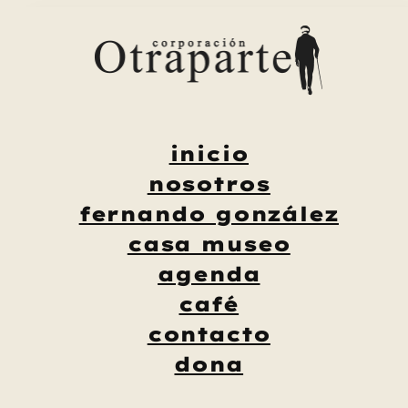
Saltar
al
contenido
inicio
nosotros
fernando gonzález
casa museo
agenda
café
contacto
dona