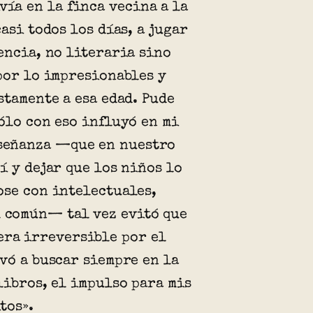
ivía en la finca vecina a la
casi todos los días, a jugar
encia, no literaria sino
por lo impresionables y
stamente a esa edad. Pude
ólo con eso influyó en mi
nseñanza —que en nuestro
í y dejar que los niños lo
se con intelectuales,
l común— tal vez evitó que
era irreversible por el
vó a buscar siempre en la
libros, el impulso para mis
tos».