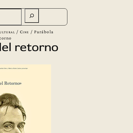
ultural
/
Cine
/
Parábola
etorno
el retorno