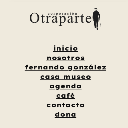
Saltar
al
contenido
inicio
nosotros
fernando gonzález
casa museo
agenda
café
contacto
dona