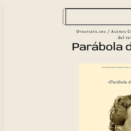
B
u
s
Otraparte.org
/
Agenda C
c
del r
Parábola d
a
r