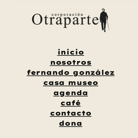
Saltar
al
contenido
inicio
nosotros
fernando gonzález
casa museo
agenda
café
contacto
dona