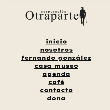
Saltar
al
contenido
inicio
nosotros
fernando gonzález
casa museo
agenda
café
contacto
dona