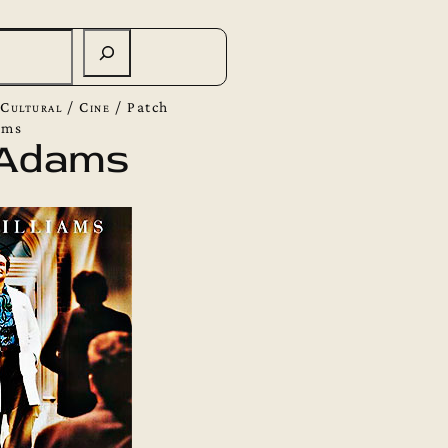
Cultural
/
Cine
/
Patch
ams
 Adams