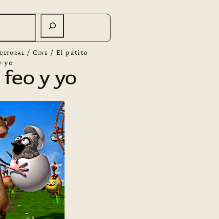
ultural
/
Cine
/
El patito
y yo
 feo y yo