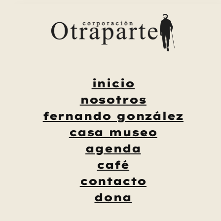
Saltar
al
contenido
inicio
nosotros
fernando gonzález
casa museo
agenda
café
contacto
dona