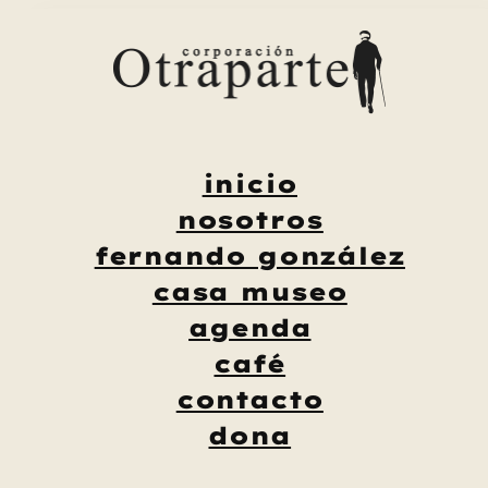
Saltar
al
contenido
inicio
nosotros
fernando gonzález
casa museo
agenda
café
contacto
dona