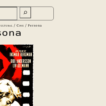
ultural
/
Cine
/
Persona
sona