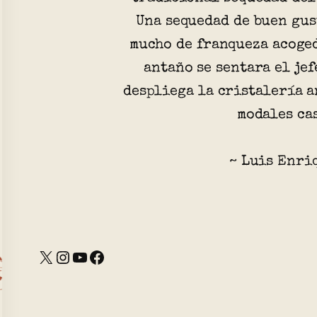
Una sequedad de buen gus
mucho de franqueza acoged
antaño se sentara el je
despliega la cristalería a
modales ca
~ Luis Enri
X
Instagram
YouTube
Facebook