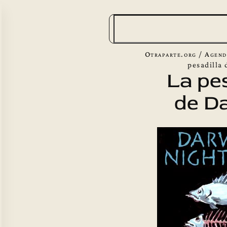
B
u
s
Otraparte.org
/
Agend
c
pesadilla
La pes
a
de D
r