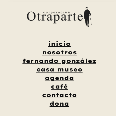
Saltar
al
contenido
inicio
nosotros
fernando gonzález
casa museo
agenda
café
contacto
dona