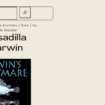
a Cultural
/
Cine
/
La
 de Darwin
adilla
arwin