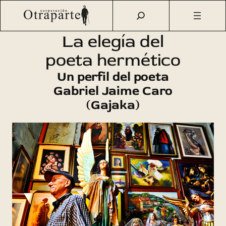
Saltar
Otraparte.org
/
Agenda Cultural
/
Cine
/
La elegía del poeta
al
hermético
contenido
La elegía del
poeta hermético
Un perfil del poeta
Gabriel Jaime Caro
(Gajaka)