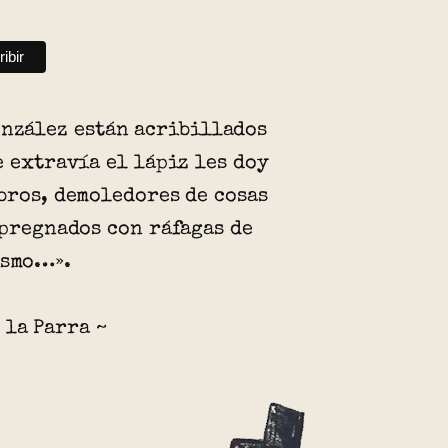
onzález están acribillados
e extravía el lápiz les doy
bros, demoledores de cosas
mpregnados con ráfagas de
ismo…».
 la Parra ~