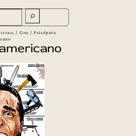
ltural
/
Cine
/
Psicópata
icano
 americano