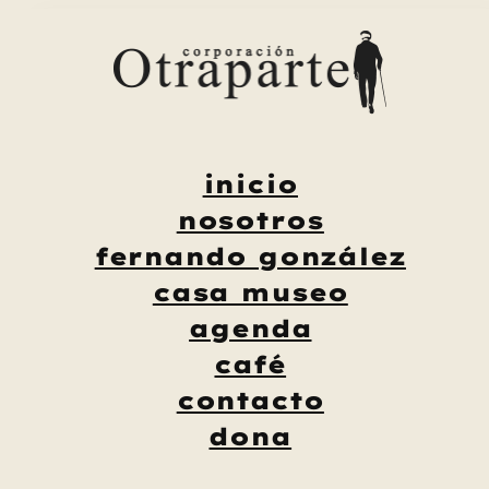
Saltar
al
contenido
inicio
nosotros
fernando gonzález
casa museo
agenda
café
contacto
dona