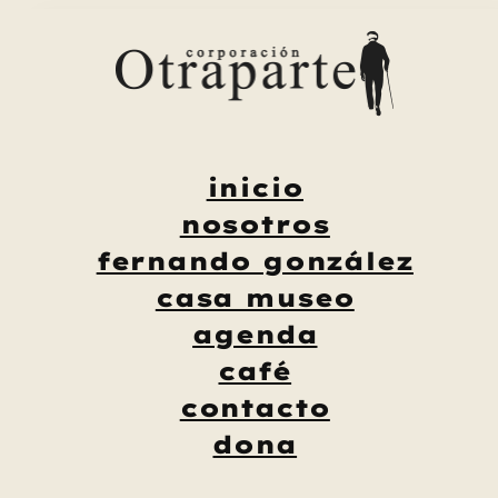
Saltar
al
contenido
inicio
nosotros
fernando gonzález
casa museo
agenda
café
contacto
dona