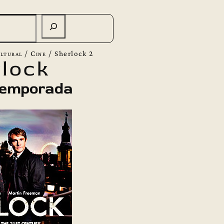
ltural
/
Cine
/
Sherlock 2
lock
temporada