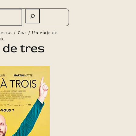
ltural
/
Cine
/
Un viaje de
es
 de tres