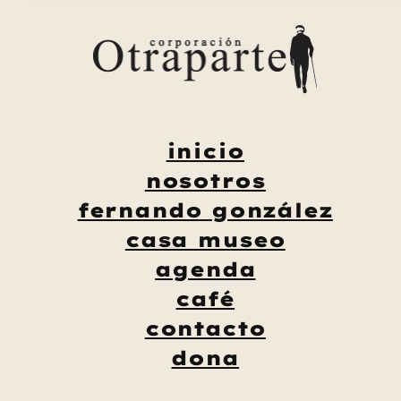
Saltar
al
contenido
inicio
nosotros
fernando gonzález
casa museo
agenda
café
contacto
dona