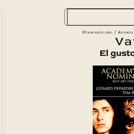
B
u
s
Otraparte.org
/
Agenda
Va
c
a
El gusto
r