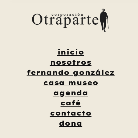
Saltar
al
contenido
inicio
nosotros
fernando gonzález
casa museo
agenda
café
contacto
dona