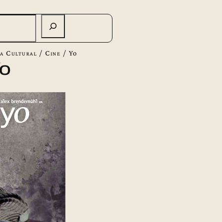
a Cultural
/
Cine
/
Yo
o