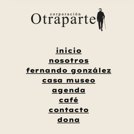
Saltar
al
contenido
inicio
nosotros
fernando gonzález
casa museo
agenda
café
contacto
dona