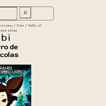
ultural
/
Cine
/
Yobi, el
inco colas
bi
rro de
 colas