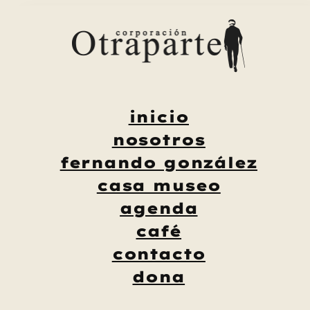
Saltar
al
contenido
inicio
nosotros
fernando gonzález
casa museo
agenda
café
contacto
dona