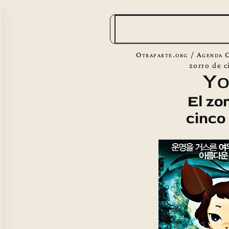
B
u
s
Otraparte.org
/
Agenda C
c
zorro de c
Yo
a
r
El zo
cinco