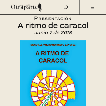
Saltar
Otraparte.org
/
Agenda Cultural
/
Literatura
/
A ritmo de
al
caracol
contenido
Presentación
A ritmo de caracol
—Junio 7 de 2018—