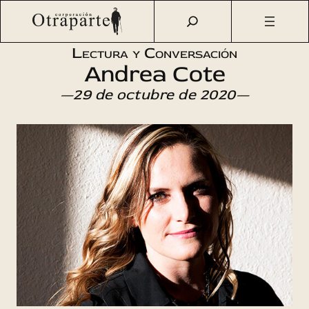
Saltar
Otraparte.org
/
Agenda Cultural
/
Literatura
/
Lectura y
al
conversación
contenido
Lectura y Conversación
Andrea Cote
—29 de octubre de 2020—