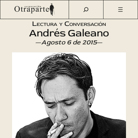
Saltar
Otraparte.org
/
Agenda Cultural
/
Literatura
/
Lectura y
al
conversación
contenido
Lectura y Conversación
Andrés Galeano
—
Agosto 6 de 2015
—