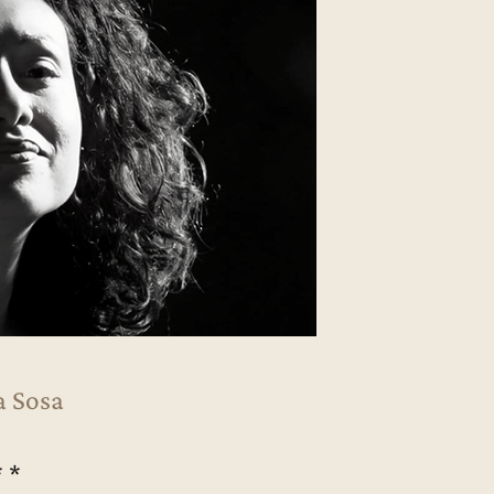
a Sosa
* *