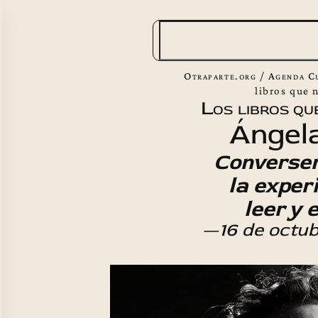
B
u
s
Otraparte.org
/
Agenda C
c
libros que 
Los libros qu
a
Ángel
r
Converse
la exper
leer y 
—16 de octu