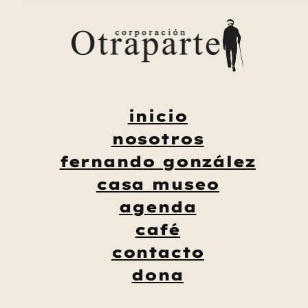
Saltar
al
contenido
inicio
nosotros
fernando gonzález
casa museo
agenda
café
contacto
dona