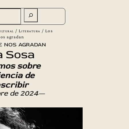
ultural
/
Literatura
/
Los
nos agradan
e nos agradan
a Sosa
mos sobre
iencia de
escribir
bre de 2024—