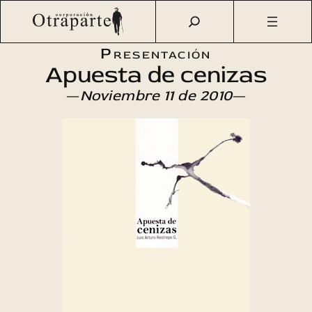
Saltar
Otraparte.org
/
Agenda Cultural
/
Literatura
/
Apuesta de
al
cenizas
contenido
Presentación
Apuesta de cenizas
—
Noviembre 11 de 2010
—