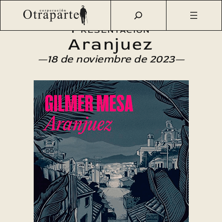
Saltar
Otraparte.org
/
Agenda Cultural
/
Literatura
/
Aranjuez
al
Presentación
contenido
Aranjuez
—18 de noviembre de 2023—