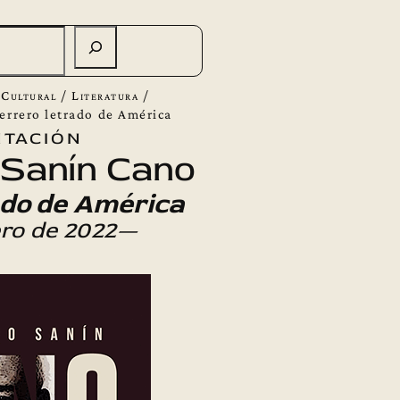
 Cultural
/
Literatura
/
errero letrado de América
tación
Sanín Cano
ado de América
ero de 2022—