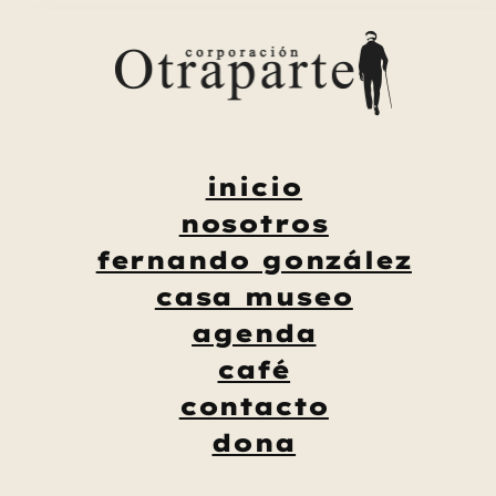
Saltar
al
contenido
inicio
nosotros
fernando gonzález
casa museo
agenda
café
contacto
dona