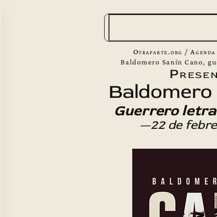
B
u
s
Otraparte.org
/
Agenda
c
Baldomero Sanín Cano, gu
Presen
a
Baldomero 
r
Guerrero letr
—22 de febr