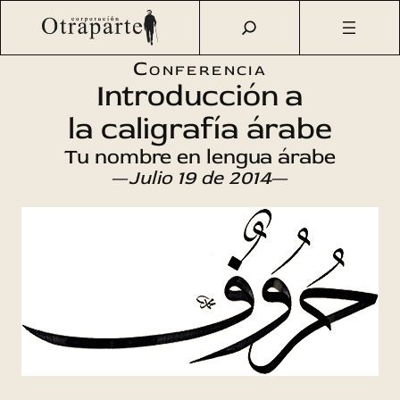
Saltar
Otraparte.org
/
Agenda Cultural
/
Literatura
/
Introducción
al
a la caligrafía árabe
contenido
Conferencia
Introducción a
la caligrafía árabe
Tu nombre en lengua árabe
—
Julio 19 de 2014
—