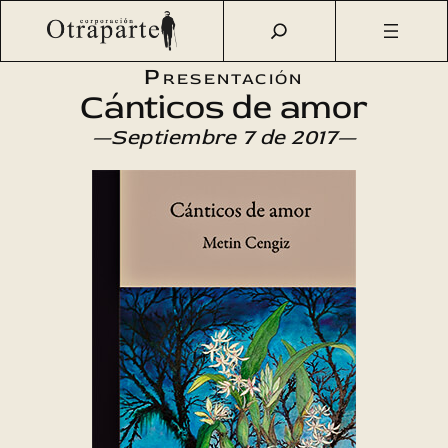
Saltar
Otraparte.org
/
Agenda Cultural
/
Literatura
/
Cánticos de
al
amor
contenido
Presentación
Cánticos de amor
—Septiembre 7 de 2017—