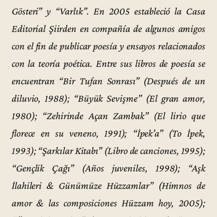
Gösteri” y “Varlık”. En 2005 estableció la Casa
Editorial Şiirden en compañía de algunos amigos
con el fin de publicar poesía y ensayos relacionados
con la teoría poética. Entre sus libros de poesía se
encuentran “Bir Tufan Sonrası” (Después de un
diluvio, 1988); “Büyük Sevişme” (El gran amor,
1980); “Zehirinde Açan Zambak” (El lirio que
florece en su veneno, 1991); “İpek’a” (To İpek,
1993); “Şarkılar Kitabı” (Libro de canciones, 1995);
“Gençlik Çağı” (Años juveniles, 1998); “Aşk
İlahileri & Günümüze Hüzzamlar” (Himnos de
amor & las composiciones Hüzzam hoy, 2005);