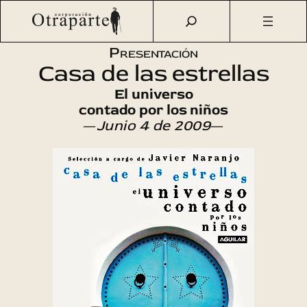
Saltar
Otraparte.org
/
Agenda Cultural
/
Literatura
/
Casa de las
al
estrellas
contenido
Presentación
Casa de las estrellas
El universo
contado por los niños
—
Junio 4 de 2009
—