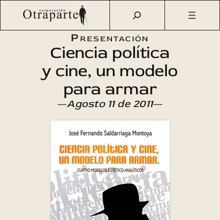
Saltar
Otraparte.org
/
Agenda Cultural
/
Literatura
/
Ciencia
al
política y cine
contenido
Presentación
Ciencia política
y cine, un modelo
para armar
—
Agosto 11 de 2011
—