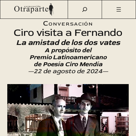
Saltar
Otraparte.org
/
Agenda Cultural
/
Literatura
/
Ciro visita a
al
Fernando: la amistad de los dos vates
contenido
Conversación
Ciro visita a Fernando
La amistad de los dos vates
A propósito del
Premio Latinoamericano
de Poesía Ciro Mendía
—22 de agosto de 2024—