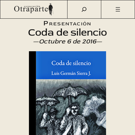
Saltar
Otraparte.org
/
Agenda Cultural
/
Literatura
/
Coda de
al
silencio
contenido
Presentación
Coda de silencio
—Octubre 6 de 2016—