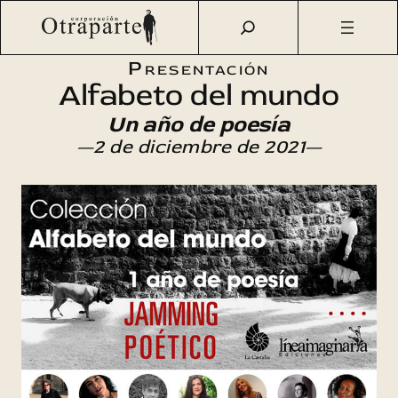
Saltar
Otraparte.org
/
Agenda Cultural
/
Literatura
/
Colección de
al
poesía «Alfabeto del mundo» (5)
contenido
Presentación
Alfabeto del mundo
Un año de poesía
—2 de diciembre de 2021—