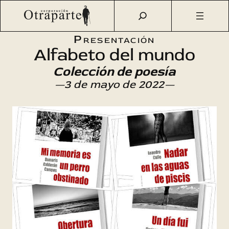
Saltar
Otraparte.org
/
Agenda Cultural
/
Literatura
/
Colección de
al
poesía «Alfabeto del mundo» (6)
contenido
Presentación
Alfabeto del mundo
Colección de poesía
—3 de mayo de 2022—