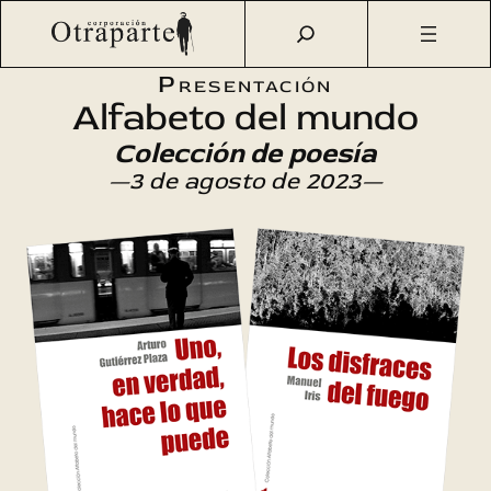
Saltar
Otraparte.org
/
Agenda Cultural
/
Literatura
/
Colección de
al
poesía «Alfabeto del mundo» (8)
contenido
Presentación
Alfabeto del mundo
Colección de poesía
—3 de agosto de 2023—