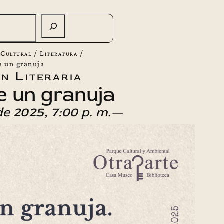
 Cultural
/
Literatura
/
e un granuja
n Literaria
e un granuja
de 2025, 7:00 p. m.—