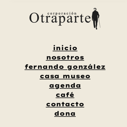
Saltar
al
contenido
inicio
nosotros
fernando gonzález
casa museo
agenda
café
contacto
dona