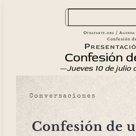
B
u
s
Otraparte.org
/
Agenda
c
Confesión d
Presentació
a
Confesión d
r
—Jueves 10 de julio 