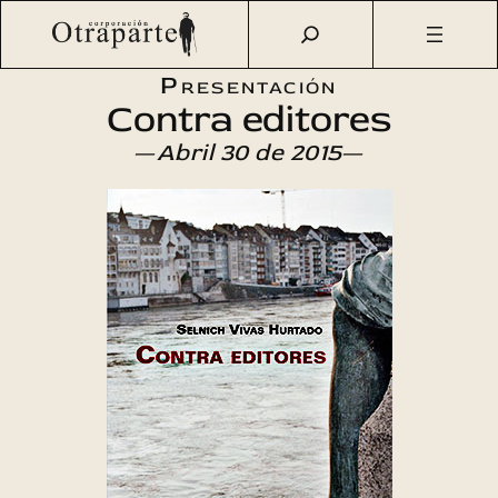
Saltar
Otraparte.org
/
Agenda Cultural
/
Literatura
/
Contra
al
editores
contenido
Presentación
Contra editores
—
Abril 30 de 2015
—