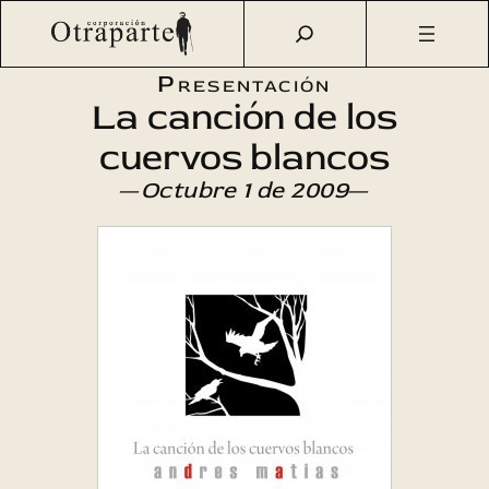
Saltar
Otraparte.org
/
Agenda Cultural
/
Literatura
/
La canción de
al
los cuervos blancos
contenido
Presentación
La canción de los
cuervos blancos
—
Octubre 1 de 2009
—