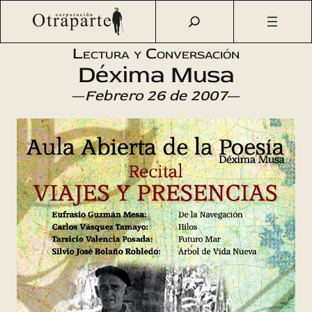
Saltar
Otraparte.org
/
Agenda Cultural
/
Literatura
/
Aula abierta
al
de poesía UPB – U. de A.
contenido
Lectura y Conversación
Déxima Musa
—
Febrero 26 de 2007
—