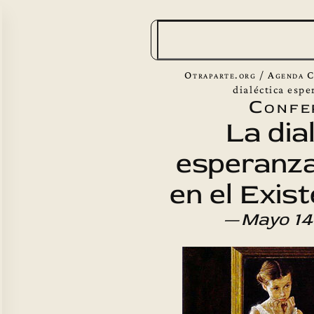
B
u
s
Otraparte.org
/
Agenda C
c
dialéctica esp
Confe
a
La dia
r
esperanza
en el Exis
—
Mayo 14