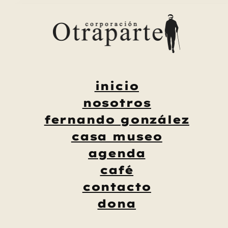
Saltar
al
contenido
inicio
nosotros
fernando gonzález
casa museo
agenda
café
contacto
dona