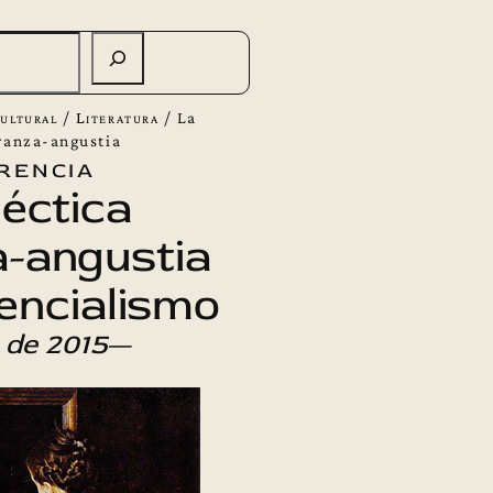
ultural
/
Literatura
/
La
eranza-angustia
rencia
léctica
-angustia
tencialismo
 de 2015
—