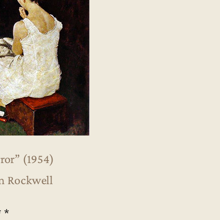
rror” (1954)
n Rockwell
* *