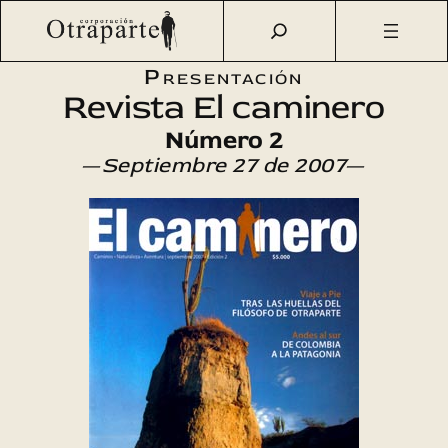
Saltar
Otraparte.org
/
Agenda Cultural
/
Literatura
/
Presentación
al
n.º 2
contenido
Presentación
Revista El caminero
Número 2
—
Septiembre 27 de 2007
—