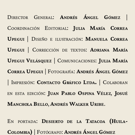
Director General:
Andrés Ángel Gómez
|
Coordinación Editorial:
Julia María Correa
Upegui
| Diseño e ilustración:
Manuela Correa
Upegui
| Corrección de textos:
Adriana María
Upegui Velásquez
| Comunicaciones:
Julia María
Correa Upegui
| Fotografía:
Andrés Ángel Gómez
| Impresión:
Contacto Gráfico Ltda.
| Colaboran
en esta edición:
Juan Pablo Ospina Vélez
,
Josué
Manchola Bello
,
Andrés Walker Uribe
.
En portada:
Desierto de la Tatacoa (Huila-
Colombia)
| Fotógrafo:
Andrés Ángel Gómez