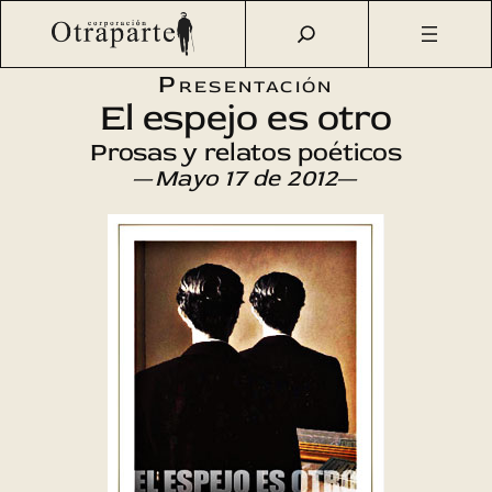
Saltar
Otraparte.org
/
Agenda Cultural
/
Literatura
/
El espejo es
al
otro
contenido
Presentación
El espejo es otro
Prosas y relatos poéticos
—
Mayo 17 de 2012
—