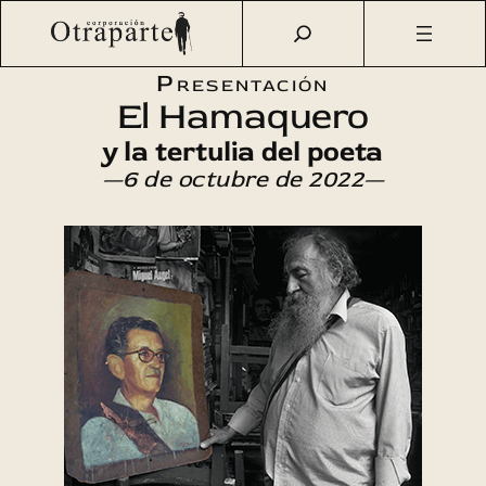
Saltar
Otraparte.org
/
Agenda Cultural
/
Literatura
/
El
al
Hamaquero y la tertulia del poeta
contenido
Presentación
El Hamaquero
y la tertulia del poeta
—6 de octubre de 2022—