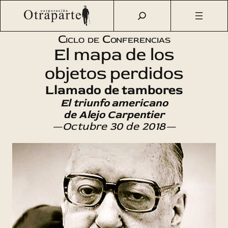
Saltar
Otraparte.org
/
Agenda Cultural
/
Literatura
/
Llamado de
al
tambores
contenido
Ciclo de Conferencias
El mapa de los
objetos perdidos
Llamado de tambores
El triunfo americano
de Alejo Carpentier
—Octubre 30 de 2018—