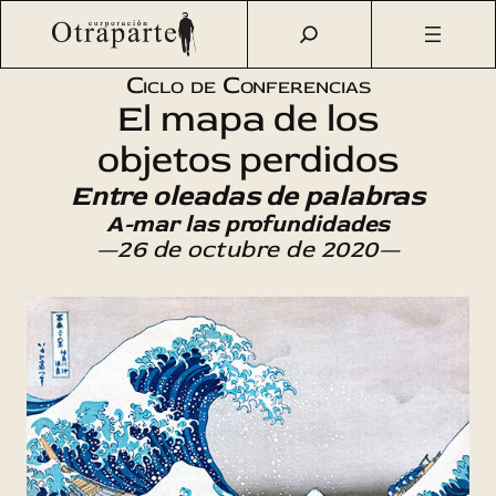
Saltar
Otraparte.org
/
Agenda Cultural
/
Literatura
/
Entre
al
oleadas de palabras
contenido
Ciclo de Conferencias
El mapa de los
objetos perdidos
Entre oleadas de palabras
A-mar las profundidades
—26 de octubre de 2020—