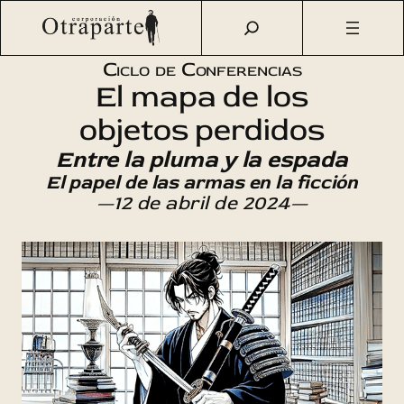
Saltar
Otraparte.org
/
Agenda Cultural
/
Literatura
/
Entre la
al
pluma y la espada
contenido
Ciclo de Conferencias
El mapa de los
objetos perdidos
Entre la pluma y la espada
El papel de las armas en la ficción
—12 de abril de 2024—