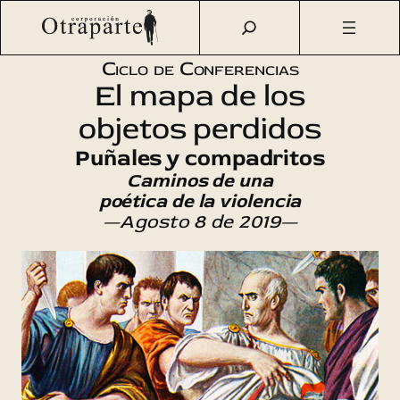
Saltar
Otraparte.org
/
Agenda Cultural
/
Literatura
/
Puñales y
al
compadritos
contenido
Ciclo de Conferencias
El mapa de los
objetos perdidos
Puñales y compadritos
Caminos de una
poética de la violencia
—Agosto 8 de 2019—