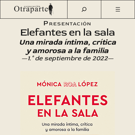
Saltar
Otraparte.org
/
Agenda Cultural
/
Literatura
/
Elefantes en
al
la sala
contenido
Presentación
Elefantes en la sala
Una mirada íntima, crítica
y amorosa a la familia
—1.° de septiembre de 2022—