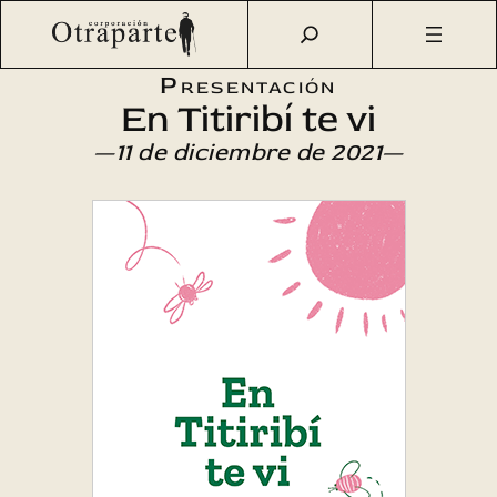
Saltar
Otraparte.org
/
Agenda Cultural
/
Literatura
/
En Titiribí te
al
vi
contenido
Presentación
En Titiribí te vi
—11 de diciembre de 2021—