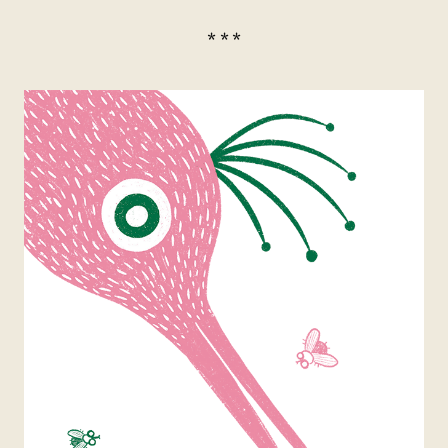
* * *