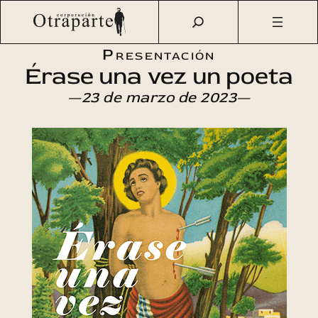
Saltar
Otraparte.org
/
Agenda Cultural
/
Literatura
/
Érase una
al
vez un poeta
contenido
Presentación
Érase una vez un poeta
—23 de marzo de 2023—